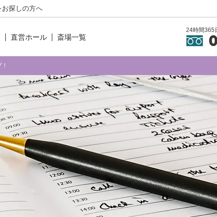
をお探しの方へ
24時間3
ン
直営ホール
斎場一覧
プ！