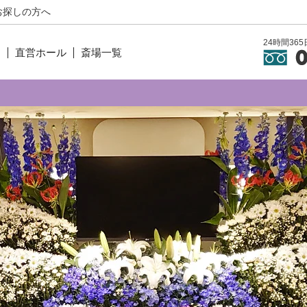
お探しの方へ
24時間3
ン
直営ホール
斎場一覧