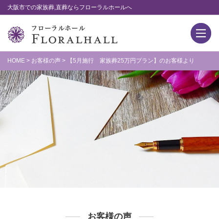
大阪市での家族葬,直葬ならフローラルホールへ
HOME
>
お客様の声
>
【5月施行 家族葬25万円プラン】のお客様より
お客様の声