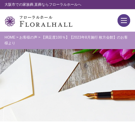
大阪市での家族葬,直葬ならフローラルホールへ
HOME
>
お客様の声
>
【満足度100％】【2023年8月施行 枚方会館】のお客
様より