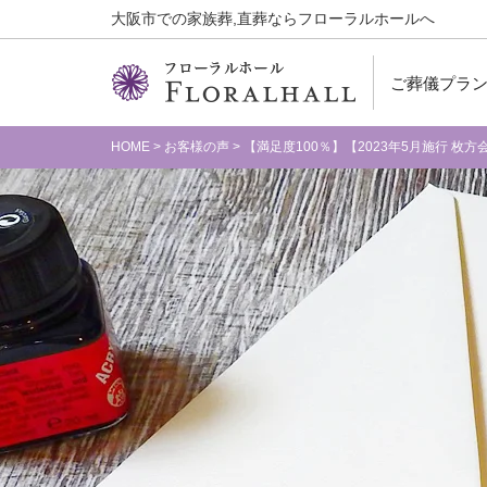
大阪市での家族葬,直葬ならフローラルホールへ
ご葬儀プラ
HOME
>
お客様の声
>
【満足度100％】【2023年5月施行 枚