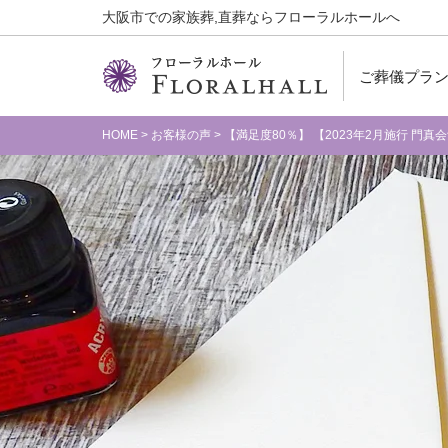
大阪市での家族葬,直葬ならフローラルホールへ
ご葬儀プラ
HOME
>
お客様の声
>
【満足度80％】 【2023年2月施行 門