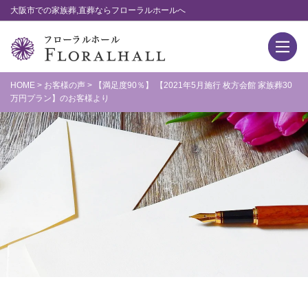
大阪市での家族葬,直葬ならフローラルホールへ
HOME
>
お客様の声
>
【満足度90％】 【2021年5月施行 枚方会館 家族葬30
万円プラン】のお客様より