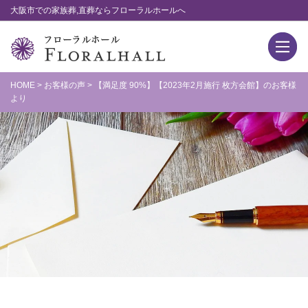
大阪市での家族葬,直葬ならフローラルホールへ
HOME
>
お客様の声
>
【満足度 90%】【2023年2月施行 枚方会館】のお客様
より