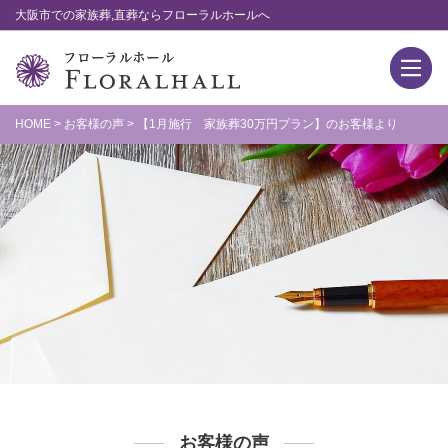
大阪市での家族葬,直葬ならフローラルホールへ
HOME
>
お客様の声
>
【1月施行 家族葬30万円プラン】のお客様より
お客様の声