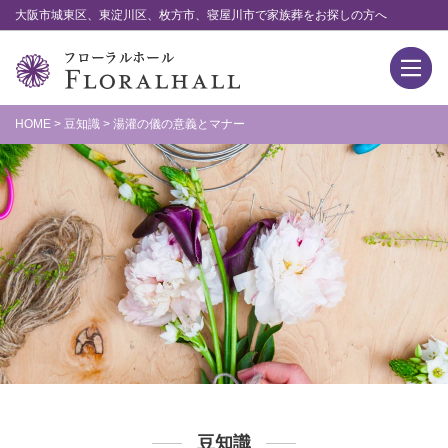
大阪市城東区、東淀川区、枚方市、寝屋川市で家族葬をお探しの方へ
HOME
>
豆知識
>
湯灌の儀の意義とマナー
豆知識