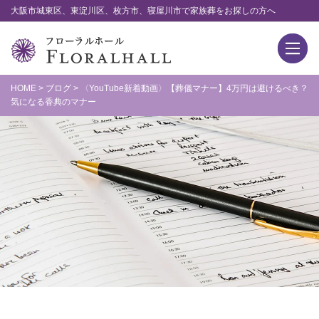
大阪市城東区、東淀川区、枚方市、寝屋川市で家族葬をお探しの方へ
HOME
>
ブログ
>
〈YouTube新着動画〉【葬儀マナー】4万円は避けるべき？
気になる香典のマナー