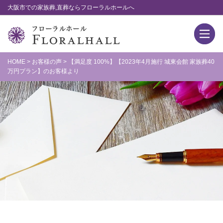
大阪市での家族葬,直葬ならフローラルホールへ
HOME
>
お客様の声
>
【満足度 100%】【2023年4月施行 城東会館 家族葬40
万円プラン】のお客様より