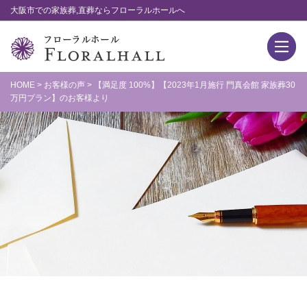
大阪市での家族葬,直葬ならフローラルホールへ
HOME
>
お客様の声
>
【満足度 100%】【2023年1月施行 門真会館 家族葬30
万円プラン】のお客様より